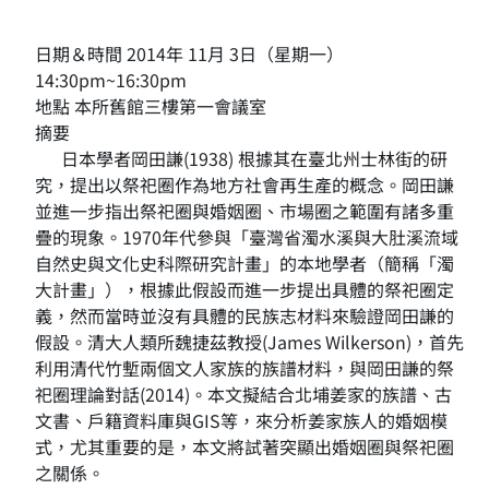
日期＆時間 2014年 11月 3日（星期一）
14:30pm~16:30pm
地點 本所舊館三樓第一會議室
摘要
日本學者岡田謙(1938) 根據其在臺北州士林街的研
究，提出以祭祀圈作為地方社會再生產的概念。岡田謙
並進一步指出祭祀圈與婚姻圈、市場圈之範圍有諸多重
疊的現象。1970年代參與「臺灣省濁水溪與大肚溪流域
自然史與文化史科際研究計畫」的本地學者（簡稱「濁
大計畫」），根據此假設而進一步提出具體的祭祀圈定
義，然而當時並沒有具體的民族志材料來驗證岡田謙的
假設。清大人類所魏捷茲教授(James Wilkerson)，首先
利用清代竹塹兩個文人家族的族譜材料，與岡田謙的祭
祀圈理論對話(2014)。本文擬結合北埔姜家的族譜、古
文書、戶籍資料庫與GIS等，來分析姜家族人的婚姻模
式，尤其重要的是，本文將試著突顯出婚姻圈與祭祀圈
之關係。