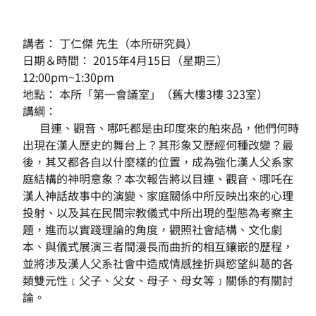
講者： 丁仁傑 先生（本所研究員）
日期＆時間： 2015年4月15日（星期三）
12:00pm~1:30pm
地點： 本所「第一會議室」（舊大樓3樓 323室）
講綱：
目連、觀音、哪吒都是由印度來的舶來品，他們何時
出現在漢人歷史的舞台上？其形象又歷經何種改變？最
後，其又都各自以什麼樣的位置，成為強化漢人父系家
庭結構的神明意象？本次報告將以目連、觀音、哪吒在
漢人神話故事中的演變、家庭關係中所反映出來的心理
投射、以及其在民間宗教儀式中所出現的型態為考察主
題，進而以實踐理論的角度，觀照社會結構、文化劇
本、與儀式展演三者間漫長而曲折的相互鑲嵌的歷程，
並將涉及漢人父系社會中造成情感挫折與慾望糾葛的各
類雙元性﹝父子、父女、母子、母女等﹞關係的有關討
論。