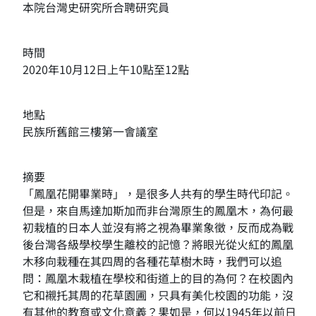
本院台灣史研究所合聘研究員
時間
2020年10月12日上午10點至12點
地點
民族所舊館三樓第一會議室
摘要
「鳳凰花開畢業時」，是很多人共有的學生時代印記。
但是，來自馬達加斯加而非台灣原生的鳳凰木，為何最
初栽植的日本人並沒有將之視為畢業象徵，反而成為戰
後台灣各級學校學生離校的記憶？將眼光從火紅的鳳凰
木移向栽種在其四周的各種花草樹木時，我們可以追
問：鳳凰木栽植在學校和街道上的目的為何？在校園內
它和襯托其周的花草園圃，只具有美化校園的功能，沒
有其他的教育或文化意義？果如是，何以1945年以前日