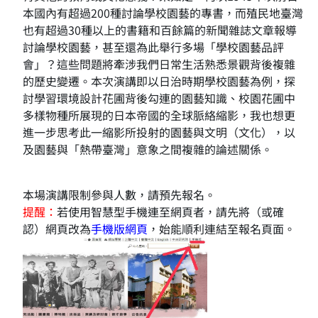
本國內有超過200種討論學校園藝的專書，而殖民地臺灣
也有超過30種以上的書籍和百餘篇的新聞雜誌文章報導
討論學校園藝，甚至還為此舉行多場「學校園藝品評
會」？這些問題將牽涉我們日常生活熟悉景觀背後複雜
的歷史變遷。本次演講即以日治時期學校園藝為例，探
討學習環境設計花圃背後勾連的園藝知識、校園花圃中
多樣物種所展現的日本帝國的全球脈絡縮影，我也想更
進一步思考此一縮影所投射的園藝與文明（文化），以
及園藝與「熱帶臺灣」意象之間複雜的論述關係。
本場演講限制參與人數，請預先報名。
提醒：
若使用智慧型手機連至網頁者，請先將（或確
認）網頁改為
手機版網頁
，始能順利連結至報名頁面。