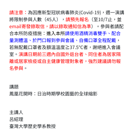
請注意：
為因應新型冠狀病毒肺炎(Covid-19)，週一演講
將限制參與人數（45人），
請預先報名
（至10/7止，
並
email寄發錄取信，請以
錄取通知信
為準
）。參與者請配
合本所防疫措施：
進入本所
請使用酒精消毒雙手、配合
量測體溫、於門口報到參與會議、自備口罩全程配戴
，
若無配戴口罩者及額溫溫度≧37.5℃者，謝絕進入會議
室。
演講日期前三週內自國外返台者、同住者為居家隔
離或居家檢疫或自主健康管理對象者，
強烈建議請勿報
名參與
。
講題
鳳凰花開時：日治時期學校園藝的全球縮影
主講人
呂紹理
臺灣大學歷史學系教授