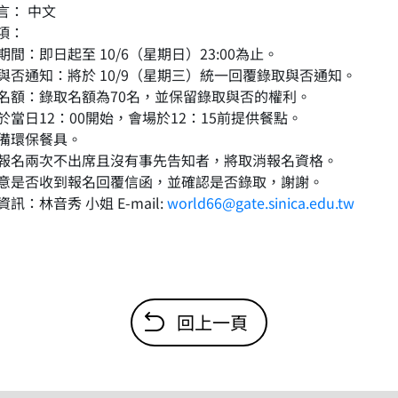
言： 中文
項：
名期間：即日起至 10/6（星期日）23:00為止。
錄取與否通知：將於 10/9（星期三）統一回覆錄取與否通知。
錄取名額：錄取名額為70名，並保留錄取與否的權利。
講於當日12：00開始，會場於12：15前提供餐點。
自備環保餐具。
如若報名兩次不出席且沒有事先告知者，將取消報名資格。
請留意是否收到報名回覆信函，並確認是否錄取，謝謝。
絡資訊：林音秀 小姐 E-mail:
world66@gate.sinica.edu.tw
回上一頁