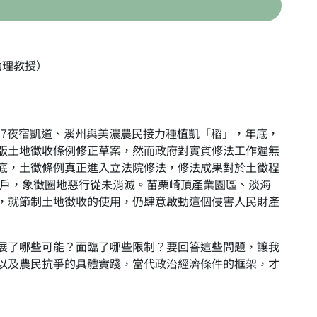
助理教授）
17夜宿凱道、溪州與美濃農民接力種植凱「稻」，年底，
版土地徵收條例修正草案，然而政府對實質修法工作遲無
底，土徵條例真正進入立法院修法，修法成果對於土徵程
四戶，象徵圈地惡行從未消滅。苗栗崎頂產業園區、淡海
，就節制土地徵收的使用，仍肆意啟動這個侵害人民財產
了哪些可能？面臨了哪些限制？要回答這些問題，讓我
以及農民抗爭的具體實踐，當代政治經濟條件的框架，才