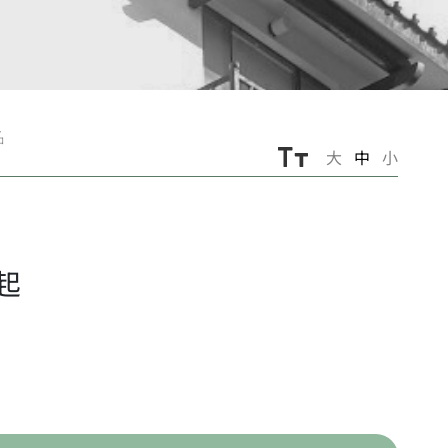
名
大
中
小
起