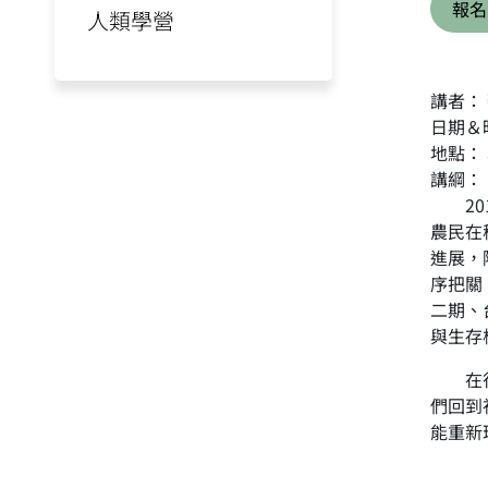
報名
人類學營
講者：
日期＆時
地點：
講綱：
201
農民在
進展，
序把關
二期、
與生存
在行動
們回到
能重新