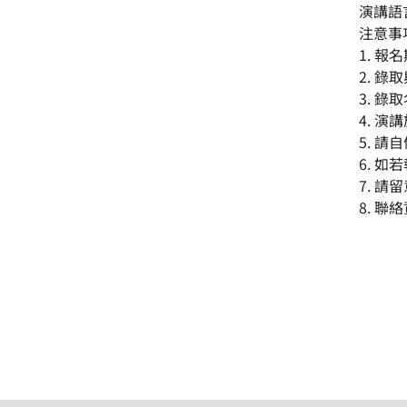
演講語
注意事
1. 報
2. 
3. 
4. 演
5. 請
6. 
7. 
8. 聯