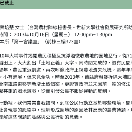
已截止
 蔡培慧 女士（台灣農村陣線秘書長‧世新大學社會發展研究所
間： 2013年10月16日（星期三） 12:00pm~1:30pm
 本所「第一會議室」（前棟三樓323室）
0年大埔事件揭開農民積極反抗浮濫徵收農地的圈地惡行，從7
稻田上，大大割出「土地正義」大字。同時間完成的，還有民間
隔年，農民重返凱道，再次呼籲政府正視農地流失危機，這年年
，小有進展，但未竟全功。時至2013年，苗縣府粗暴拆除大埔
台南鐵路東移等新增土徵個案，更證實政府並未因前一輪的修法
權甚鉅的圈地遊戲，從而引發公民不服從運動的反制。
裡，我們常常自我詰問，到底公民行動立基於哪些環境、開展
社會現實的脈絡中，理解形成圈地的原因及其反應的農業議題，
理解這些問題的脈絡與公民行動的意義。