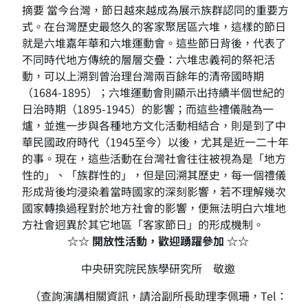
摘要 當今台灣，節日越來越成為展示族群認同的重要方
式。在台灣歷史最悠久的客家聚居區六堆，這樣的節日
就是六堆嘉年華和六堆運動會。這些節日背後，代表了
不同時代地方傳統的層層交疊：六堆忠義祠的祭祀活
動，可以上溯到曾治理台灣兩百餘年的清帝國時期
（1684-1895）；六堆運動會則顯示出持續半個世紀的
日治時期（1895-1945）的影響；而這些禮儀融為一
爐，並進一步與各種地方文化活動相結合，則是到了中
華民國政府時代（1945至今）以後，尤其是近一二十年
的事。現在，這些活動在台灣社會往往被視為是「地方
性的」、「族群性的」，但是回溯其歷史，每一個禮儀
形成背後均浸染着當時國家的深刻影響，若不理解幾次
國家轉換過程對於地方社會的影響，便無法明白六堆地
方社會迥異於其它地區「客家節日」的形成機制。
☆☆ 開放性活動，歡迎踴躍參加 ☆☆
中央研究院民族學研究所 敬邀
（查詢演講相關資訊，請洽副所長助理李佩珊，Tel：