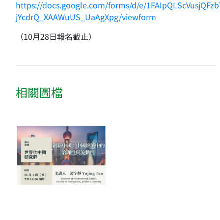
https://docs.google.com/forms/d/e/1FAIpQLScVusjQ
jYcdrQ_XAAWuUS_UaAgXpg/viewform
（10月28日報名截止）
相關圖檔