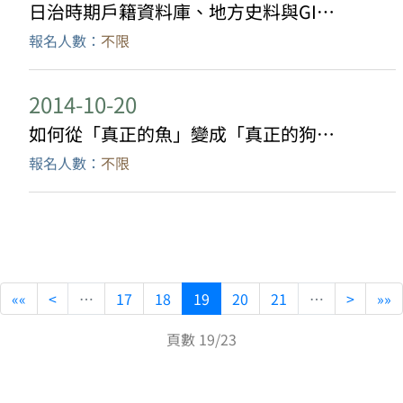
日治時期戶籍資料庫、地方史料與GIS的結合：北埔姜家的歷史人口學研究
報名人數：
不限
2014-10-20
如何從「真正的魚」變成「真正的狗」：人類學對於馴化論的反思之我見
報名人數：
不限
««
<
…
17
18
19
20
21
…
>
»»
頁數 19/23