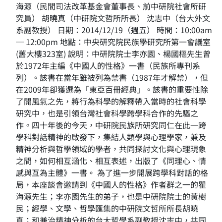
海源（民間司法改革基金會董事長、前中研院社會所研
究員） 胡曉真（中研院文哲所所長） 沈志中（台大外文
系副教授） 日期：2014/12/19（週五） 時間：10:00am
─ 12:00pm 地點：中央研究院民族學研究所第一會議室
(舊大樓323室) 說明：中研院院士李亦園、楊國樞先生曾
於1972年主編《中國人的性格》一書（民族所專刊系
列）。該書在當年雖被列為禁書（1987年才解禁），但
在2009年卻獲選為「東亞百冊經典」。該書的重要性除
了開風氣之先，將行為科學的解釋帶入當時的社會科學
研究中，也是引領台灣社會科學跨學科合作的先驅之
作。四十年後的今天，中研院民族所研究同仁在此一跨
學科對話精神的啟發下，集結人類學與心理學家，兼及
精神分析與哲學領域的學者，共同探討文化與心理現象
之間，如何相互涵化、相互表述，出版了《同理心、情
感與互為主體》一書。 為了進一步開展跨學科對話的格
局，本座談會邀請到《中國人的性格》作者群之一的瞿
海源先生；李亦園先生的弟子，也是中研院院士的黃樹
民；經學、文學、哲學匯集的中研院文哲所所長胡曉
真；和兼治精神分析的台大哲學系副教授沈志中，共同