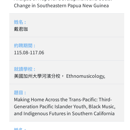
Change in Southeastern Papua New Guinea
戴君珈
115.08-117.06
美國加州大學河濱分校， Ethnomusicology,
Making Home Across the Trans-Pacific: Third-
Generation Pacific Islander Youth, Black Music,
and Indigenous Futures in Southern California