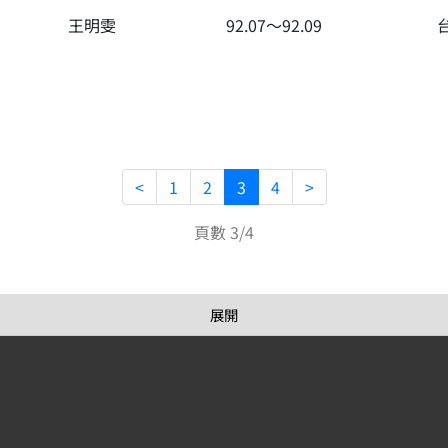
王明雯
92.07～92.09
<
1
2
3
4
>
頁數 3/4
展開