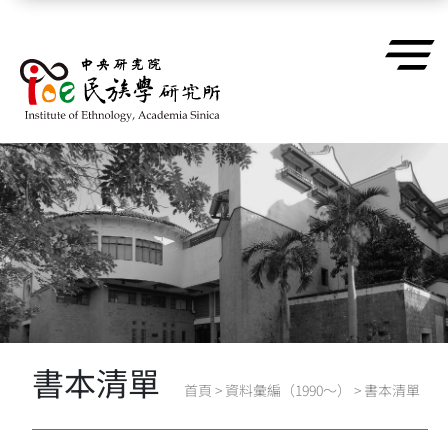
跳到主要內容區塊
書本清單
首頁
>
資料彙編（1990～）
>
書本清單