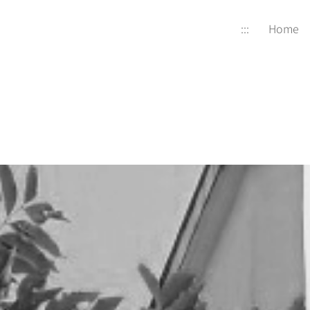
:::
Home