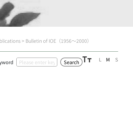
blications
>
Bulletin of IOE（1956～2000）
L
M
S
yword
Search
）