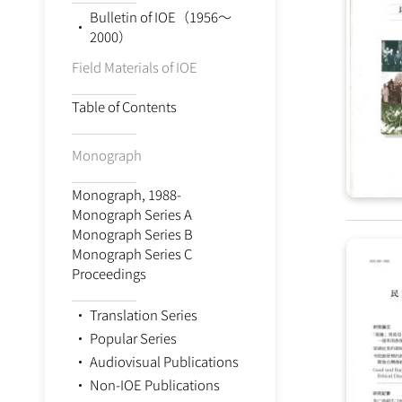
Bulletin of IOE（1956～
2000）
Field Materials of IOE
⎯⎯⎯⎯⎯⎯⎯⎯
Table of Contents
⎯⎯⎯⎯⎯⎯⎯⎯
Monograph
⎯⎯⎯⎯⎯⎯⎯⎯
Monograph, 1988-
Monograph Series A
Monograph Series B
Monograph Series C
Proceedings
⎯⎯⎯⎯⎯⎯⎯⎯
Translation Series
Popular Series
Audiovisual Publications
Non-IOE Publications