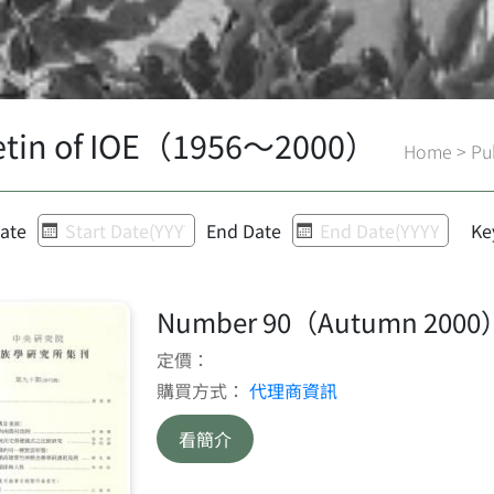
letin of IOE（1956～2000）
Home
>
Pu
Date
End Date
Ke
Number 90（Autumn 2000
定價：
購買方式：
代理商資訊
看簡介