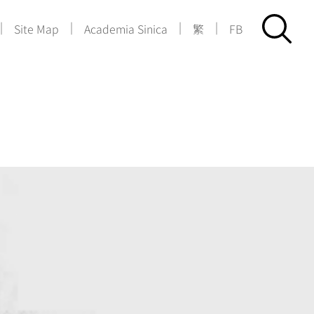
|
|
|
|
Site Map
Academia Sinica
繁
FB