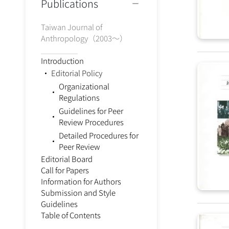
Publications
Taiwan Journal of
Anthropology（2003～）
⎯⎯⎯⎯⎯⎯⎯⎯
Introduction
Editorial Policy
Organizational
Regulations
Guidelines for Peer
Review Procedures
Detailed Procedures for
Peer Review
Editorial Board
Call for Papers
Information for Authors
Submission and Style
Guidelines
Table of Contents
⎯⎯⎯⎯⎯⎯⎯⎯