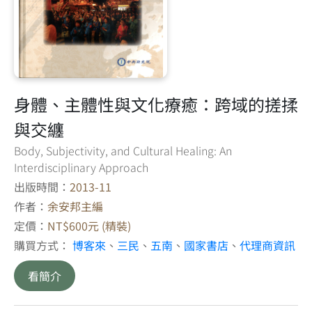
身體、主體性與文化療癒：跨域的搓揉
與交纏
Body, Subjectivity, and Cultural Healing: An
Interdisciplinary Approach
出版時間：
2013-11
作者：
余安邦主編
定價：
NT$600元 (精裝)
購買方式：
博客來
、
三民
、
五南
、
國家書店
、
代理商資訊
看簡介