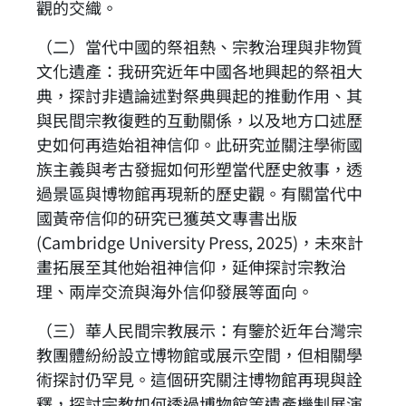
觀的交織。
（二）當代中國的祭祖熱、宗教治理與非物質
文化遺產：我研究近年中國各地興起的祭祖大
典，探討非遺論述對祭典興起的推動作用、其
與民間宗教復甦的互動關係，以及地方口述歷
史如何再造始祖神信仰。此研究並關注學術國
族主義與考古發掘如何形塑當代歷史敘事，透
過景區與博物館再現新的歷史觀。有關當代中
國黃帝信仰的研究已獲英文專書出版
(Cambridge University Press, 2025)，未來計
畫拓展至其他始祖神信仰，延伸探討宗教治
理、兩岸交流與海外信仰發展等面向。
（三）華人民間宗教展示：有鑒於近年台灣宗
教團體紛紛設立博物館或展示空間，但相關學
術探討仍罕見。這個研究關注博物館再現與詮
釋，探討宗教如何透過博物館等遺產機制展演