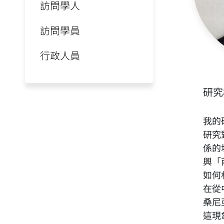
訪問學人
訪問學員
行政人員
研究
我的
研究
係的
興「
如何
在從
桑尼
這現