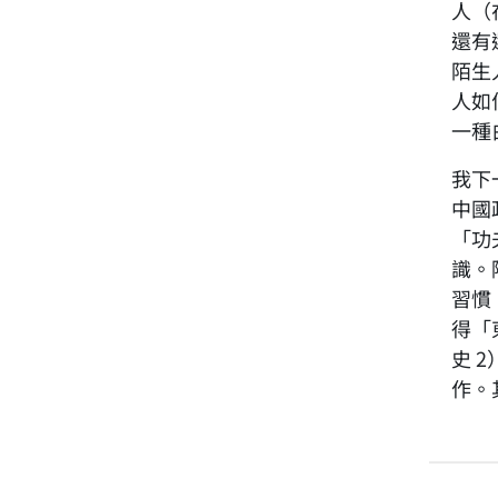
人（
還有
陌生
人如
一種
我下
中國
「功
識。
習慣
得「
史 
作。