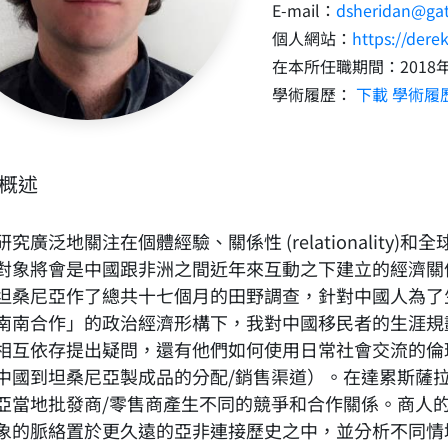
E-mail：
dsheridan@gate
個人網站：
https://der
在本所任職期間：2018
學術履歷：
下載 學術履
概述
研究廣泛地關注在個體經驗、關係性 (relationalit
對象將會是中國跟非洲之間近年來互動之下建立的經濟關
坦桑尼亞作了總共十七個月的田野調查，針對中國人為了
南南合作」的政治經濟形構下，我對中國移民者的生涯規劃（li
相互依存提出疑問，還有他們如何使用日常社會交流的倫
中國到坦桑尼亞製成品的分配/銷售渠道）。在達累斯薩拉姆(Da
亞當地批發商/零售商產生不同的競爭和合作關係。商人
象的脈絡置於更久遠的亞非連接歷史之中，並分析不同情