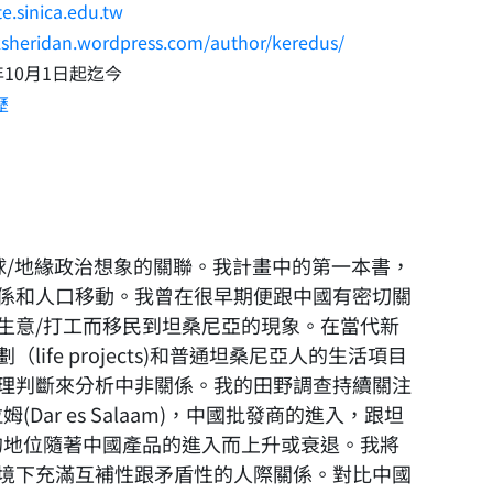
.sinica.edu.tw
eksheridan.wordpress.com/author/keredus/
年10月1日起迄今
歷
y)和全球/地緣政治想象的關聯。我計畫中的第一本書，
係和人口移動。我曾在很早期便跟中國有密切關
生意/打工而移民到坦桑尼亞的現象。在當代新
fe projects)和普通坦桑尼亞人的生活項目
理判斷來分析中非關係。我的田野調查持續關注
r es Salaam)，中國批發商的進入，跟坦
的地位隨著中國產品的進入而上升或衰退。我將
境下充滿互補性跟矛盾性的人際關係。對比中國