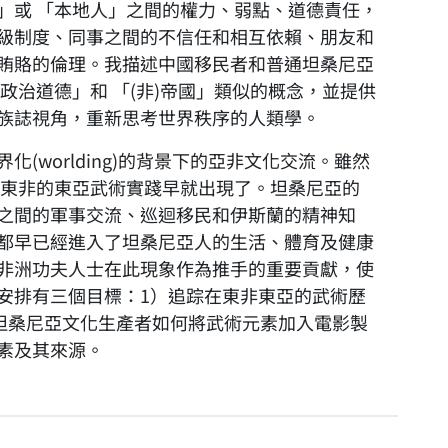
」或 「本地人」之間的權力、弱點、道德責任，
級制度、同事之間的不信任和相互依賴、朋友和
賄賂的倫理。我描述中國移民者和普通坦桑尼亞
政治道德」和 「(非)帝國」類似的概念，並提供
族誌視角，重新思考世界秩序的人類學。
worlding)的背景下的亞非文化交流。雖然
是東非的東亞武術實踐早就出現了。坦桑尼亞的
之間的軍事交流、巡迴移民和伊斯蘭的精神知
都早已經進入了坦桑尼亞人的生活、體育及健康
非洲功夫人士在此現象作為推手的重要貢獻，使
安排有三個目標：1）追踪在東非東亞的武術歷
更好理解坦桑尼亞文化生產者如何將武術元素加入電影製
素及其來源。