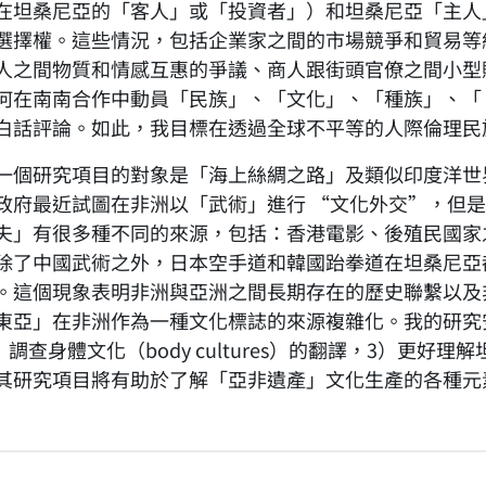
在坦桑尼亞的「客人」或「投資者」）和坦桑尼亞「主人
選擇權。這些情況，包括企業家之間的市場競爭和貿易等
人之間物質和情感互惠的爭議、商人跟街頭官僚之間小型
何在南南合作中動員「民族」、「文化」、「種族」、「 
白話評論。如此，我目標在透過全球不平等的人際倫理民
一個研究項目的對象是「海上絲綢之路」及類似印度洋世界化(
政府最近試圖在非洲以「武術」進行 “文化外交”，但
夫」有很多種不同的來源，包括：香港電影、後殖民國家
除了中國武術之外，日本空手道和韓國跆拳道在坦桑尼亞
。這個現象表明非洲與亞洲之間長期存在的歷史聯繫以及
東亞」在非洲作為一種文化標誌的來源複雜化。我的研究
2）調查身體文化（body cultures）的翻譯，3）
其研究項目將有助於了解「亞非遺產」文化生產的各種元