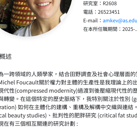
研究室：R2608
電話：26523451
E-mail：
amkev@as.edu
在本所任職期間：2025-..
概述
為一跨領域的人類學家，結合田野調查及社會心理層面的
Michel Foucault關於權力對主體的生產性是我理
現代性(compressed modernity)過渡到後壓縮
與轉變。在這個特定的歷史脈絡下，我特別關注於性別 (gend
spiration) 如何在主體化的建構、重構及解構中交織
itical beauty studies)、批判性的肥胖研究 (critica
現在有三個相互關連的研究計劃 :