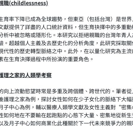
職(childlessness)
生育率下降已成為全球趨勢，但東亞（包括台灣）是世界
文獻提供了詳盡的人口統計資料，但生育抉擇中的多重動
分析中被忽略或隱形化。本研究以拒絕親職的台灣年青人
驗。超越個人主義及去歷史化的分析角度，此研究採取關
現代性的歷史轉型脈絡之中。此外，在以量化研究為主流
素在生育決擇過程中所扮演的重要角色。
護理之家的人類學考察
的向上流動慾望時常是多重及跨個體、跨世代的。筆者從
後護理之家為例，探討女性如何在少子女化的脈絡下大幅
月子中心為例，輔以醫療人類學文獻及女性主義對“密集母職 (int
性如何地在不要輸在起跑點的心態下大量、密集地從新生
以及月子中心如何商業化此種關於下一代未來競爭力的親