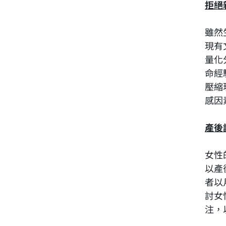
拒絕親
雖然
現有
量化
命經
壓縮
感因
產後
女性
以產
者以
討女
注，