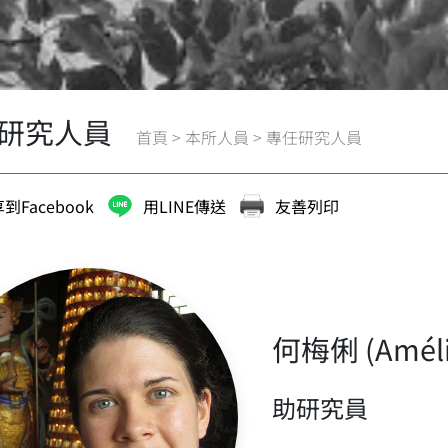
研究人員
首頁
>
本所人員
>
專任研究人員
到Facebook
用LINE傳送
友善列印
何梅俐 (Amélie
助研究員