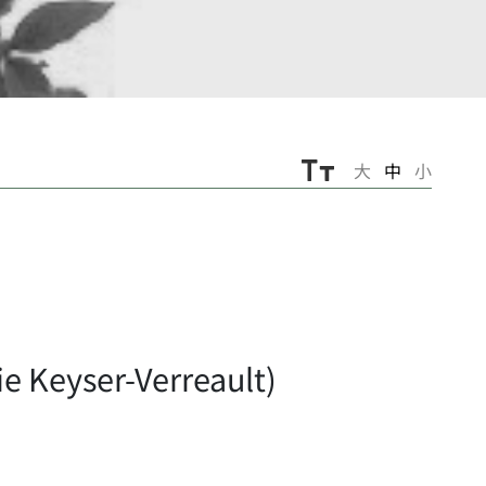
大
中
小
 Keyser-Verreault)