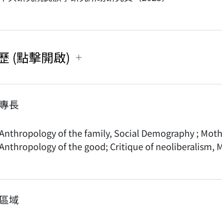
歷 (點擊開啟)
專長
Anthropology of the family, Social Demography ; Mot
Anthropology of the good; Critique of neoliberalism, 
區域