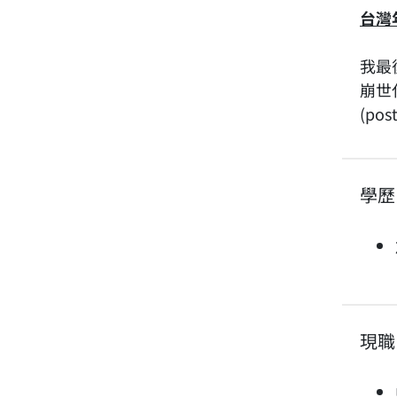
台灣
我最
崩世
(po
學歷
現職